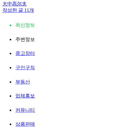
大中高尔夫
작성한 글 11개
최신정보
주변정보
중고장터
구인구직
부동산
업체홍보
커뮤니티
상품판매