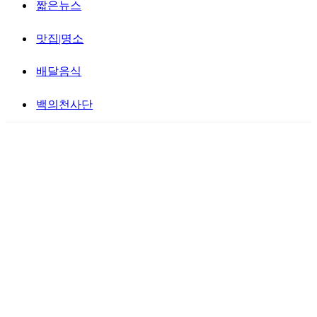
짧은뉴스
맛집|명소
배달음식
백의천사단