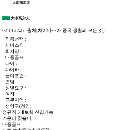
구인
大中高尔夫
02-14 22:27 출처[차이나조아-중국 생활의 모든 것]
직종선택 :
서비스직
회사명 :
대중골프
나이 :
45이하
급여조건 :
면담
성별요구 :
여자
근무지역 :
성양구(청양)
정규직
5대보험
신입가능
카운터 찾습니다
대중골프