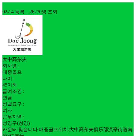
구인
02-14 등록，26270명 조회
大中高尔夫
회사명 :
대중골프
나이 :
45이하
급여조건 :
면담
성별요구 :
여자
근무지역 :
성양구(청양)
카운터 찾습니다 대중골프위치:大中高尔夫俱乐部流亭街道南
流路288号