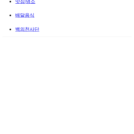
맛집|명소
배달음식
백의천사단