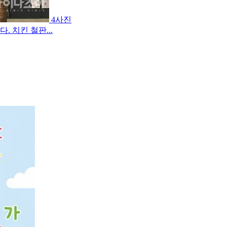
4사진
 치킨 철판...