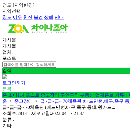
청도
[
지역변경
]
지역선택
청도
이우
천진
북경
상해
연대
게시물
게시물
업체
포스트
검색
로그인하기
등록
홈
조아114
포스트
중고장터
구인구직
부동산
업체홍보
커뮤니
홈
>
중고장터
>
급~급~급~ 70체육관 (배드민턴,배구,족구 등)
급~급~급~ 70체육관 (배드민턴,배구,족구 등)회원카드...
조회수:2818 새로고침:2023-04-17 21:37
분류 :
기타