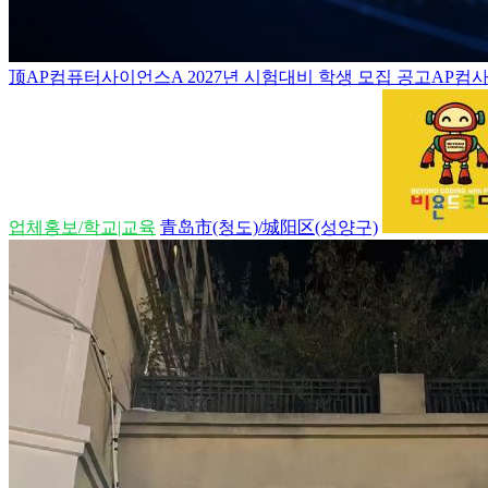
顶
AP컴퓨터사이언스A 2027년 시험대비 학생 모집 공고AP컴사
업체홍보/학교|교육
青岛市(청도)/城阳区(성양구)