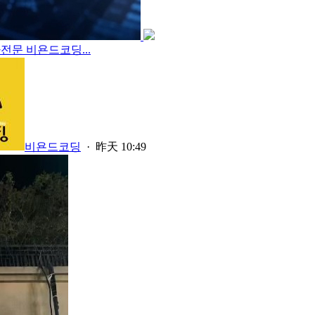
전문 비욘드코딩...
비욘드코딩
·
昨天 10:49