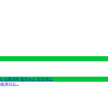
티
상품판매
짧은뉴스
맛집|명소
회원카드...