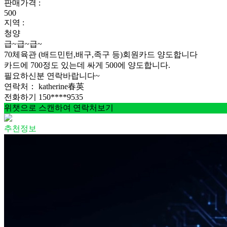
판매가격 :
500
지역 :
청양
급~급~급~
70체육관 (배드민턴,배구,족구 등)회원카드 양도합니다
카드에 700정도 있는데 싸게 500에 양도합니다.
필요하신분 연락바랍니다~
연락처：
katherine春英
전화하기
150****9535
위챗으로 스캔하여 연락처보기
추천정보