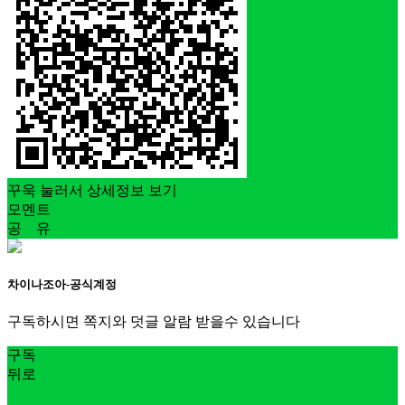
꾸욱 눌러서 상세정보 보기
모멘트
공 유
차이나조아-공식계정
구독하시면 쪽지와 덧글 알람 받을수 있습니다
구독
뒤로