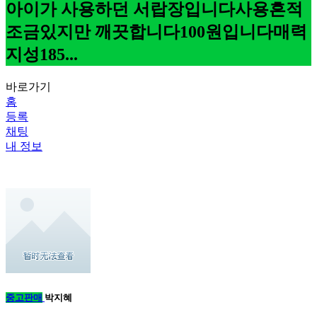
아이가 사용하던 서랍장입니다사용흔적
조금있지만 깨끗합니다100원입니다매력
지성185...
바로가기
홈
등록
채팅
내 정보
중고판매
박지혜