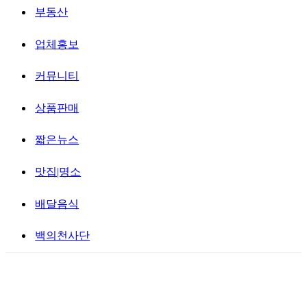
부동산
업체홍보
커뮤니티
상품판매
짧은뉴스
맛집|명소
배달음식
백의천사단