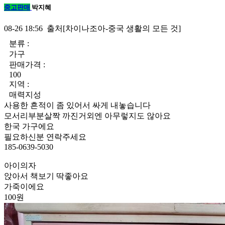
중고판매
박지혜
08-26 18:56 출처[차이나조아-중국 생활의 모든 것]
분류 :
가구
판매가격 :
100
지역 :
매력지성
사용한 흔적이 좀 있어서 싸게 내놓습니다
모서리부분살짝 까진거외엔 아무렇지도 않아요
한국 가구에요
필요하신분 연락주세요
185-0639-5030
아이의자
앉아서 책보기 딱좋아요
가죽이에요
100원