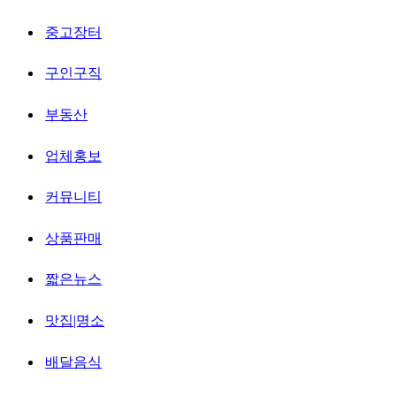
중고장터
구인구직
부동산
업체홍보
커뮤니티
상품판매
짧은뉴스
맛집|명소
배달음식