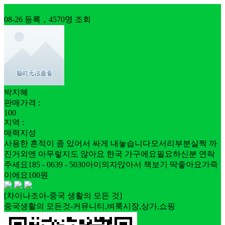
중고판매
08-26 등록，4570명 조회
박지혜
판매가격 :
100
지역 :
매력지성
사용한 흔적이 좀 있어서 싸게 내놓습니다모서리부분살짝 까
진거외엔 아무렇지도 않아요 한국 가구에요필요하신분 연락
주세요185 - 0639 - 5030아이의자앉아서 책보기 딱좋아요가죽
이에요100원
[차이나조아-중국 생활의 모든 것]
중국생활의 모든것-커뮤니티,벼룩시장,상가,쇼핑