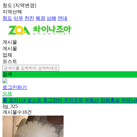
청도
[
지역변경
]
지역선택
청도
이우
천진
북경
상해
연대
게시물
게시물
업체
포스트
검색
로그인하기
등록
홈
조아114
포스트
중고장터
구인구직
부동산
업체홍보
커뮤니
Jjjj_325
게시물수
18
건