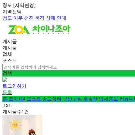
청도
[
지역변경
]
지역선택
청도
이우
천진
북경
상해
연대
게시물
게시물
업체
포스트
검색
로그인하기
등록
홈
조아114
포스트
중고장터
구인구직
부동산
업체홍보
커뮤니
XU
게시물수
1
건