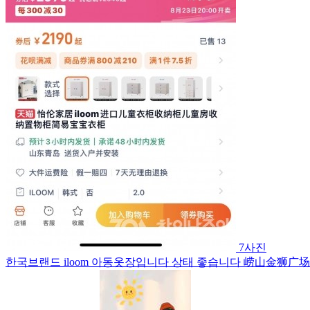
7사진
한국브랜드 iloom 아동옷장입니다 상태 좋습니다 崂山金狮广场에