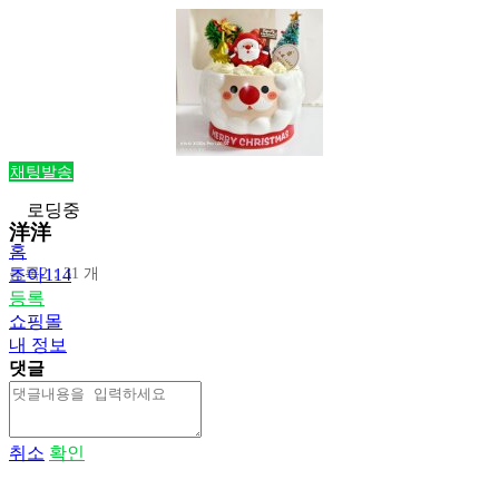
채팅발송
로딩중
洋洋
홈
등록2：31 개
조아114
등록
쇼핑몰
내 정보
댓글
취소
확인