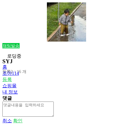
채팅발송
로딩중
SYJ
홈
등록2：16 개
조아114
등록
쇼핑몰
내 정보
댓글
취소
확인