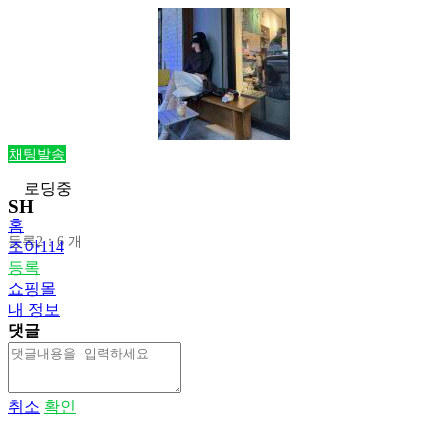
채팅발송
로딩중
SH
홈
등록2：6 개
조아114
등록
쇼핑몰
내 정보
댓글
취소
확인