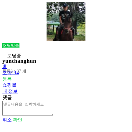
채팅발송
로딩중
yunchanghun
홈
등록2：37 개
조아114
등록
쇼핑몰
내 정보
댓글
취소
확인