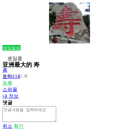
채팅발송
로딩중
亚洲最大的 寿
홈
등록2：65 개
조아114
등록
쇼핑몰
내 정보
댓글
취소
확인