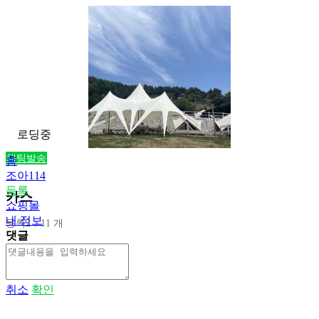
로딩중
채팅발송
홈
조아114
등록
카스
쇼핑몰
내 정보
등록2：11 개
댓글
취소
확인