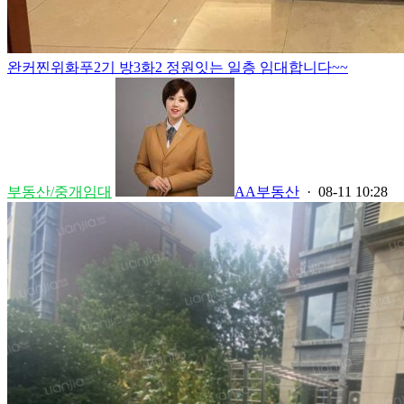
완커찐위화푸2기 방3화2 정원잇는 일층 임대합니다~~
부동산/중개임대
AA부동산
· 08-11 10:28