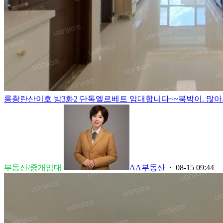
룽촹란산이호 방3화2 단독엘르베트 임대합니다~~북박이. 많아서 
부동산/중개임대
AA부동산
· 08-15 09:44