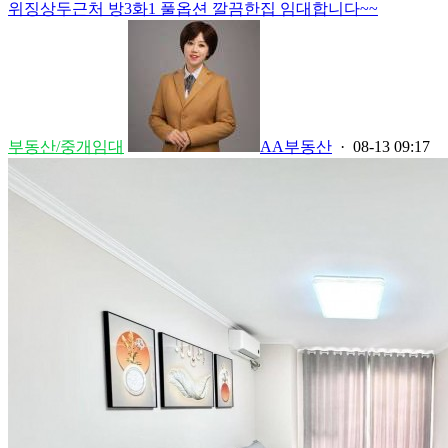
위징상두근처 방3화1 풀옵션 깔끔한집 임대합니다~~
부동산/중개임대
AA부동산
· 08-13 09:17