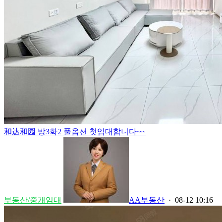
和达和园 방3화2 풀옵션 첫임대합니다~~
부동산/중개임대
AA부동산
· 08-12 10:16