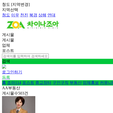
청도
[
지역변경
]
지역선택
청도
이우
천진
북경
상해
연대
게시물
게시물
업체
포스트
검색
로그인하기
등록
홈
조아114
포스트
중고장터
구인구직
부동산
업체홍보
커뮤니
AA부동산
게시물수
503
건