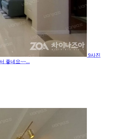
9사진
좋네요~~...